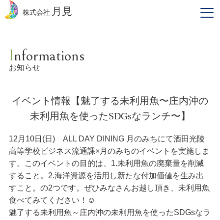
月見
株式会社
Informations
お知らせ
イベント情報【魅了する未利用魚〜庄内沖の
未利用魚を使ったSDGsなランチ〜】
12月10日(日) ALL DAY DINING 月のみちにて酒田光陵
高等学校ビジネス流通課×月のみちのイベントを実施しま
す。このイベントの目的は、1.未利用魚の廃棄量を削減
すること。2.海洋資源を活用し新たな付加価値を生み出
すこと。の2つです。ぜひみなさんお越し頂き、未利用魚
食べてみてください！☺
魅了する未利用魚～庄内沖の未利用魚を使ったSDGsなラ