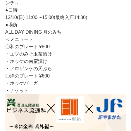
ンチ～
●日時
12/10(日) 11:00〜15:00(最終入店14:30)
●場所
ALL DAY DINING 月のみち
＜メニュー＞
〇和のプレート ¥800
・エソのみそ玉茶漬け
・ホッケの南蛮漬け
・ノロゲンゲの天ぷら
〇洋のプレート ¥600
・ホッケバーガー
・ナゲット